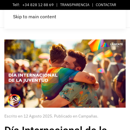
Telf:
+34 828 12 88 69
|
TRANSPARENCIA
|
CONTACTAR
Skip to main content
Escrito en
12 Agosto 2025
. Publicado en
Campañas
.