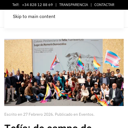
Telf:
+34 828 12 88 69
|
TRANSPARENCIA
|
CONTACTAR
Skip to main content
Escrito en
27 Febrero 2026
. Publicado en
Eventos
.