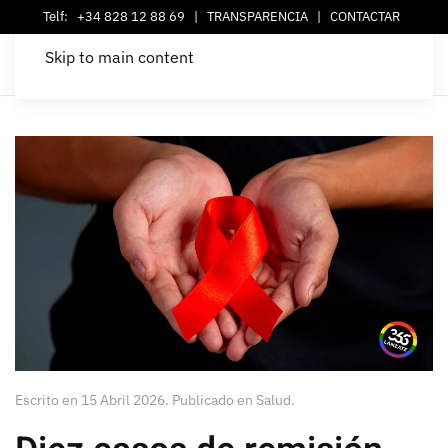
Telf:
+34 828 12 88 69
|
TRANSPARENCIA
|
CONTACTAR
Skip to main content
Escrito en
15 Abril 2026
. Publicado en
Salud
.