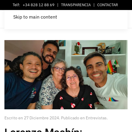
Telf:
+34 828 12 88 69
|
TRANSPARENCIA
|
CONTACTAR
Skip to main content
Escrito en
27 Diciembre 2024
. Publicado en
Entrevistas
.