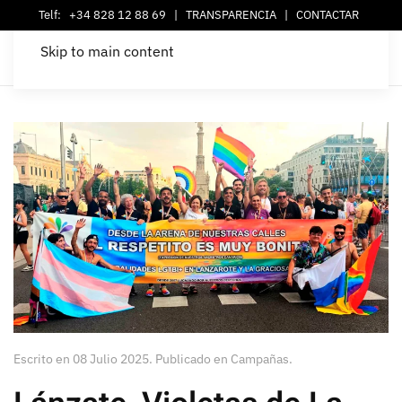
Telf:
+34 828 12 88 69
|
TRANSPARENCIA
|
CONTACTAR
Skip to main content
Escrito en
08 Julio 2025
. Publicado en
Campañas
.