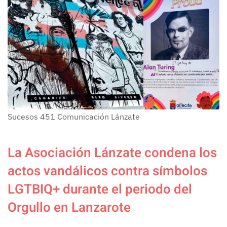
Sucesos
451
Comunicación Lánzate
La Asociación Lánzate condena los
actos vandálicos contra símbolos
LGTBIQ+ durante el periodo del
Orgullo en Lanzarote