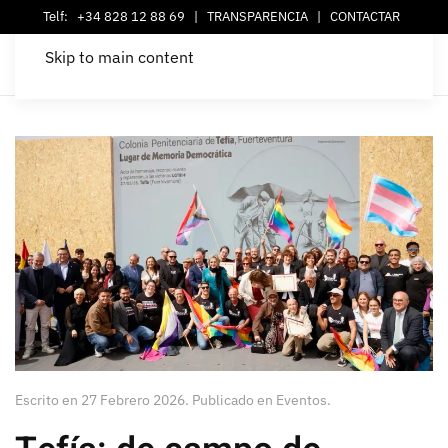
Telf:
+34 828 12 88 69
|
TRANSPARENCIA
|
CONTACTAR
Skip to main content
Escrito en
27 Febrero 2026
. Publicado en
Eventos
.