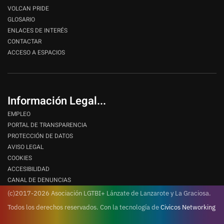
VOLCAN PRIDE
GLOSARIO
ENLACES DE INTERÉS
CONTACTAR
ACCESO A ESPACIOS
Información Legal...
EMPLEO
PORTAL DE TRANSPARENCIA
PROTECCIÓN DE DATOS
AVISO LEGAL
COOKIES
ACCESIBILIDAD
CANAL DE DENUNCIAS
(c)2017-2026 Asociación LGTBI+ Lánzate de Lanzarote y La Graciosa.
Todos los derechos reservados.
Con la tecnología de
Civicos Networking