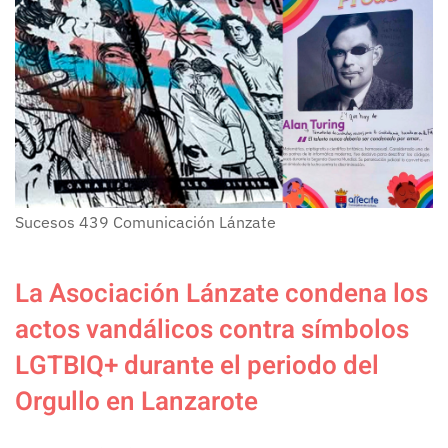
Sucesos
439
Comunicación Lánzate
La Asociación Lánzate condena los
actos vandálicos contra símbolos
LGTBIQ+ durante el periodo del
Orgullo en Lanzarote