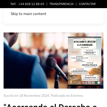
Telf:
+34 828 12 88 69
|
TRANSPARENCIA
|
CONTACTAR
Skip to main content
Escrito en
18 Noviembre 2024
. Publicado en
Eventos
.