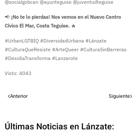
@socialgobcan @ayunteguise @juventudteguise
📢
¡No te lo pierdas! Nos vemos en el Nuevo Centro
Cívico El Mar, Costa Teguise.
🔥
#UrbanLGTBIQ #DiversidadUrbana #Lánzate
#CulturaQueResiste #ArteQueer #CulturaSinBarreras
#DesidiaTransforma #Lanzarote
Visto: 4043
Anterior
Siguiente
Últimas Noticias en Lánzate: