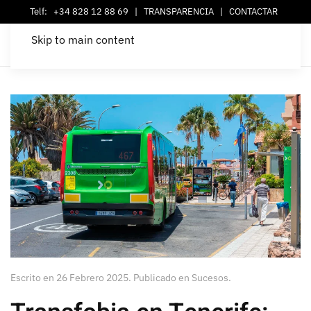
Telf:
+34 828 12 88 69
|
TRANSPARENCIA
|
CONTACTAR
Skip to main content
Escrito en
26 Febrero 2025
. Publicado en
Sucesos
.