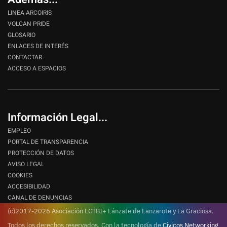
LINEA ARCOIRIS
VOLCAN PRIDE
GLOSARIO
ENLACES DE INTERÉS
CONTACTAR
ACCESO A ESPACIOS
Información Legal...
EMPLEO
PORTAL DE TRANSPARENCIA
PROTECCIÓN DE DATOS
AVISO LEGAL
COOKIES
ACCESIBILIDAD
CANAL DE DENUNCIAS
(c)2017-2026 Asociación LGTBI+ Lánzate de Lanzarote y La Graciosa.
Todos los derechos reservados.
Con la tecnología de
Civicos Networking