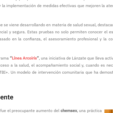
o y la implementación de medidas efectivas que mejoren la at
ue se viene desarrollando en materia de salud sexual, destaca
encial y segura. Estas pruebas no solo permiten conocer el e
do en la confianza, el asesoramiento profesional y la compl
ograma
“
Línea Arcoiris
”
, una iniciativa de Lánzate que lleva ac
cceso a la salud, el acompañamiento social y, cuando es nec
GTBI+. Un modelo de intervención comunitaria que ha demostr
gente
n fue el preocupante aumento del
chemsex
, una práctica