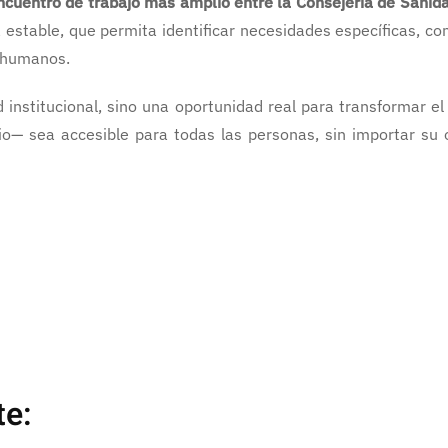
uentro de trabajo más amplio entre la Consejería de Sanidad
iva estable, que permita identificar necesidades específicas, 
s humanos.
 institucional, sino una oportunidad real para transformar e
— sea accesible para todas las personas, sin importar su o
te: