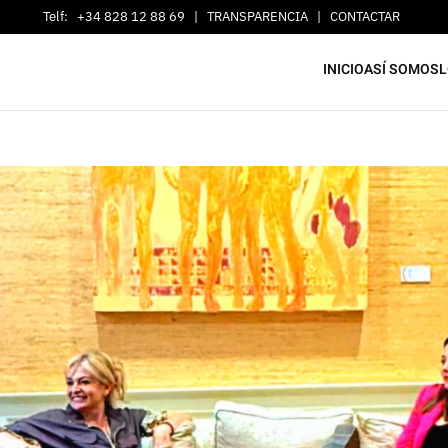
Telf:
+34 828 12 88 69
|
TRANSPARENCIA
|
CONTACTAR
INICIO
ASÍ SOMOS
L