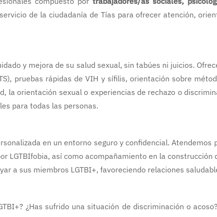
fesionales compuesto por
trabajadores/as sociales, psicólo
servicio de la ciudadanía de Tías para ofrecer atención, orien
ado y mejora de su salud sexual, sin tabúes ni juicios. Ofre
TS), pruebas rápidas de VIH y sífilis, orientación sobre mét
d, la orientación sexual o experiencias de rechazo o discrimi
es para todas las personas.
rsonalizada en un entorno seguro y confidencial. Atendemos 
o por LGTBIfobia, así como acompañamiento en la construcción 
oyar a sus miembros LGTBI+, favoreciendo relaciones saludabl
TBI+? ¿Has sufrido una situación de discriminación o acoso?