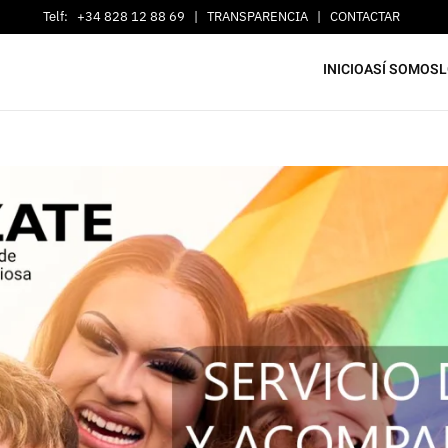
Telf:
+34 828 12 88 69
|
TRANSPARENCIA
|
CONTACTAR
INICIO
ASÍ SOMOS
L