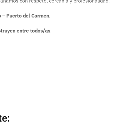
añamos con respeto, cercanía y profesionalidad.
s – Puerto del Carmen
.
nstruyen entre todos/as
.
te: