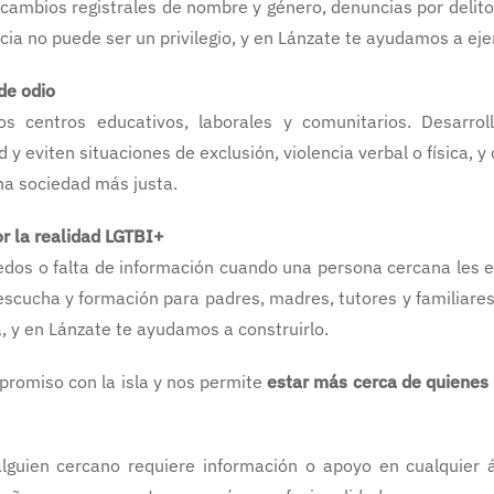
ambios registrales de nombre y género, denuncias por delitos 
ticia no puede ser un privilegio, y en Lánzate te ayudamos a eje
de odio
 centros educativos, laborales y comunitarios. Desarroll
y eviten situaciones de exclusión, violencia verbal o física, y
a sociedad más justa.
r la realidad LGTBI+
os o falta de información cuando una persona cercana les ex
cucha y formación para padres, madres, tutores y familiare
, y en Lánzate te ayudamos a construirlo.
promiso con la isla y nos permite
estar más cerca de quienes
 alguien cercano requiere información o apoyo en cualquier