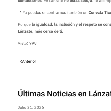
contactarnos
. En Lánzate
no estás solo/a
: te acomp
📍 Ya puedes encontrarnos también en
Conecta Tía
Porque
la igualdad, la inclusión y el respeto se co
Lánzate, más cerca de ti.
Visto: 998
Anterior
Últimas Noticias en Lánza
Julio 31, 2026