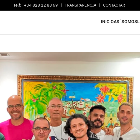
Telf:
+34 828 12 88 69
|
TRANSPARENCIA
|
CONTACTAR
INICIO
ASÍ SOMOS
L