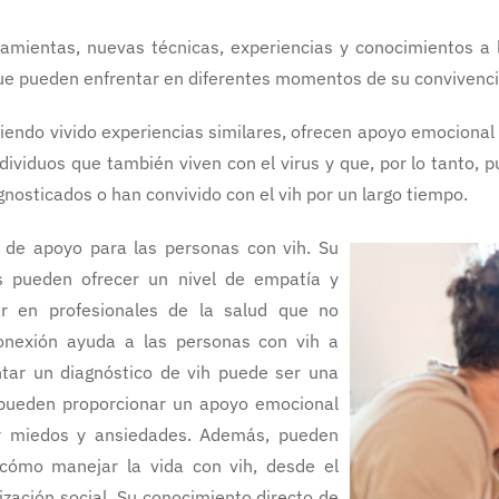
rramientas, nuevas técnicas, experiencias y conocimientos a
que pueden enfrentar en diferentes momentos de su convivencia
iendo vivido experiencias similares, ofrecen apoyo emocional
individuos que también viven con el virus y que, por lo tanto
gnosticados o han convivido con el vih por un largo tiempo.
 de apoyo para las personas con vih. Su
s pueden ofrecer un nivel de empatía y
ar en profesionales de la salud que no
onexión ayuda a las personas con vih a
tar un diagnóstico de vih puede ser una
s pueden proporcionar un apoyo emocional
ar miedos y ansiedades. Además, pueden
 cómo manejar la vida con vih, desde el
ización social. Su conocimiento directo de