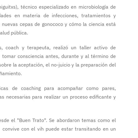
guitxs), técnico especializado en microbiología de
dades en materia de infecciones, tratamientos y
de nuevas cepas de gonococo y cómo la ciencia está
alud pública.
s, coach y terapeuta, realizó un taller activo de
a tomar consciencia antes, durante y al término de
re la aceptación, el no-juicio y la preparación del
añamiento.
cnicas de coaching para acompañar como pares,
as necesarias para realizar un proceso edificante y
desde el "Buen Trato". Se abordaron temas como el
e convive con el vih puede estar transitando en un