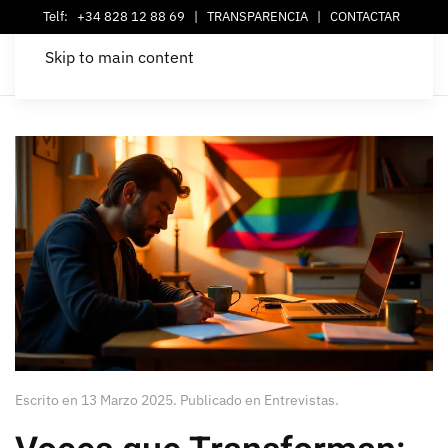
Telf:
+34 828 12 88 69
|
TRANSPARENCIA
|
CONTACTAR
Skip to main content
Escrito en
13 Marzo 2025
. Publicado en
Entrevistas
.