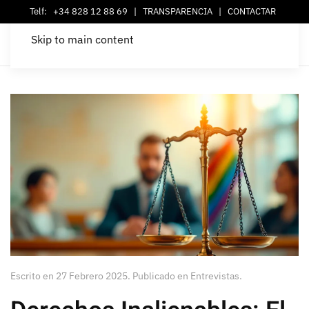
Telf:
+34 828 12 88 69
|
TRANSPARENCIA
|
CONTACTAR
Skip to main content
Escrito en
27 Febrero 2025
. Publicado en
Entrevistas
.