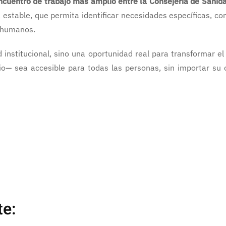
uentro de trabajo más amplio entre la Consejería de Sanidad
iva estable, que permita identificar necesidades específicas, 
s humanos.
 institucional, sino una oportunidad real para transformar e
— sea accesible para todas las personas, sin importar su o
te: