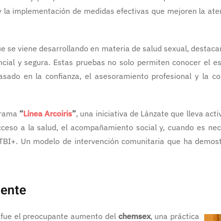
o y la implementación de medidas efectivas que mejoren la at
ue se viene desarrollando en materia de salud sexual, destaca
encial y segura. Estas pruebas no solo permiten conocer el e
do en la confianza, el asesoramiento profesional y la compl
ograma
“
Línea Arcoiris
”
, una iniciativa de Lánzate que lleva ac
cceso a la salud, el acompañamiento social y, cuando es nec
GTBI+. Un modelo de intervención comunitaria que ha demostr
gente
n fue el preocupante aumento del
chemsex
, una práctica