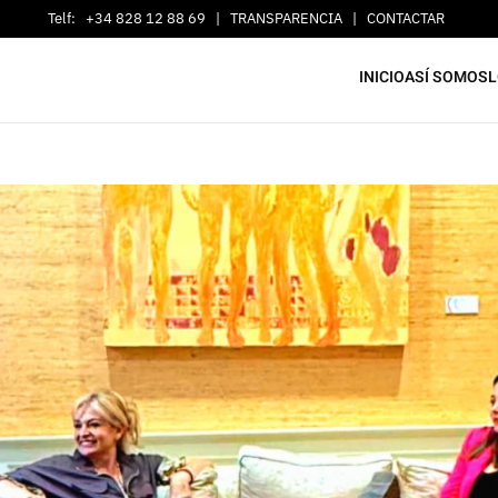
Telf:
+34 828 12 88 69
|
TRANSPARENCIA
|
CONTACTAR
INICIO
ASÍ SOMOS
L