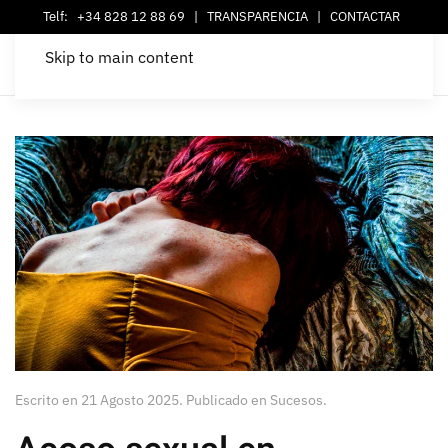
Telf:
+34 828 12 88 69
|
TRANSPARENCIA
|
CONTACTAR
Skip to main content
Escrito en
21 Agosto 2025
. Publicado en
Sucesos
.