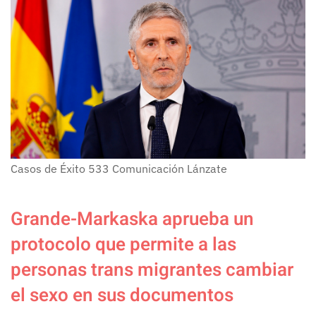
Casos de Éxito
533
Comunicación Lánzate
Grande-Markaska aprueba un
protocolo que permite a las
personas trans migrantes cambiar
el sexo en sus documentos