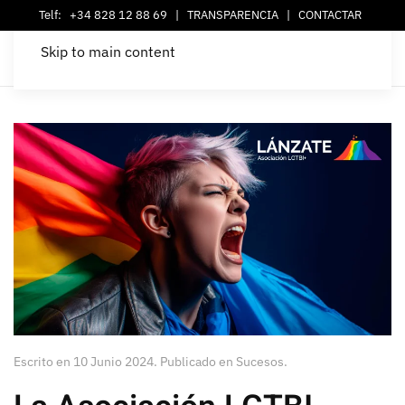
Telf:
+34 828 12 88 69
|
TRANSPARENCIA
|
CONTACTAR
Skip to main content
Escrito en
10 Junio 2024
. Publicado en
Sucesos
.