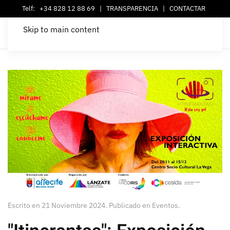
Telf:
+34 828 12 88 69
|
TRANSPARENCIA
|
CONTACTAR
Skip to main content
Escrito en
21 Noviembre 2024
. Publicado en
Eventos
.