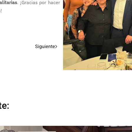
litarias
. ¡Gracias por hacer
!
Siguiente
te: