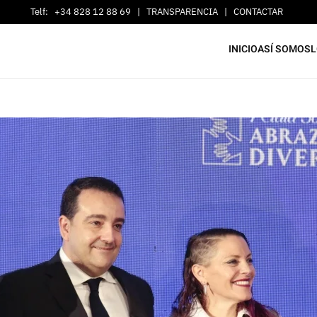
Telf:
+34 828 12 88 69
|
TRANSPARENCIA
|
CONTACTAR
INICIO
ASÍ SOMOS
L