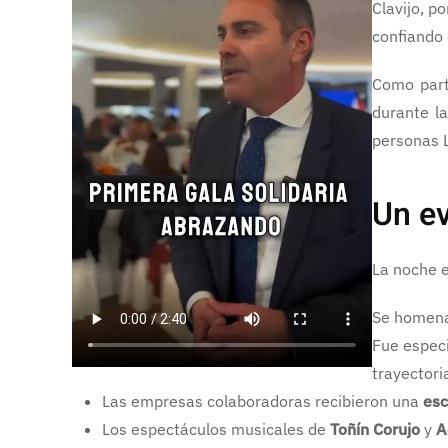
Clavijo, p
confiando 
Como part
durante la
personas L
Un ev
La noche 
Se homenaj
Fue espec
trayectori
Las empresas colaboradoras recibieron una
esc
Los espectáculos musicales de
Toñín Corujo
y
A