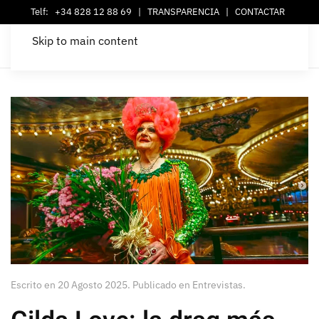
Telf:
+34 828 12 88 69
|
TRANSPARENCIA
|
CONTACTAR
Skip to main content
Escrito en
20 Agosto 2025
. Publicado en
Entrevistas
.