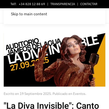
Telf:
+34 828 12 88 69
|
TRANSPARENCIA
|
CONTACTAR
Skip to main content
Escrito en
19 Septiembre 2025
. Publicado en
Eventos
.
"La Diva Invisible": Canto