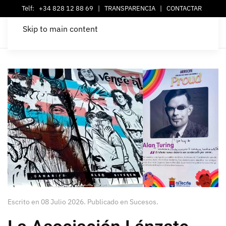
Telf:
+34 828 12 88 69
|
TRANSPARENCIA
|
CONTACTAR
Skip to main content
Escrito en
08 Julio 2026
. Publicado en
Sucesos
.