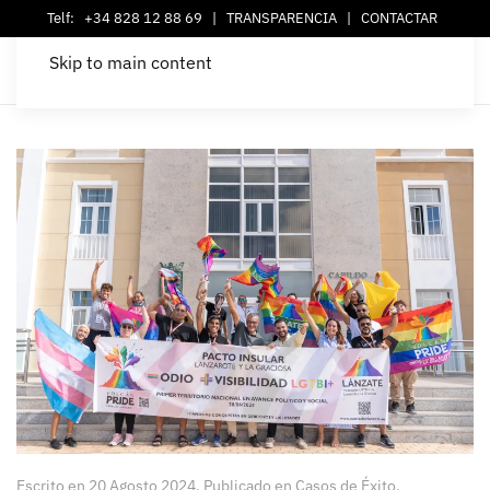
Telf:
+34 828 12 88 69
|
TRANSPARENCIA
|
CONTACTAR
Skip to main content
Escrito en
20 Agosto 2024
. Publicado en
Casos de Éxito
.