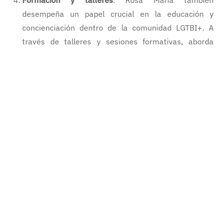
Formación y talleres
: Rosa María también
desempeña un papel crucial en la educación y
concienciación dentro de la comunidad LGTBI+. A
través de talleres y sesiones formativas, aborda
temas como la salud mental, la autoaceptación, la
gestión del estrés, y la prevención del acoso y la
violencia. Estos talleres no solo están dirigidos a los
miembros de la comunidad LGTBI+, sino también a
sus familias, amigos y aliados, fomentando un
entendimiento más profundo de los desafíos que
enfrentan y promoviendo un entorno de apoyo y
aceptación.
Conoce a Rosa María Guisado,