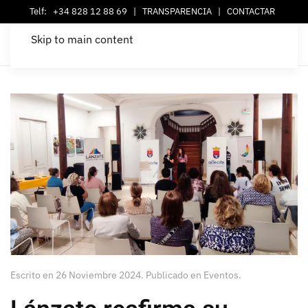
Telf:
+34 828 12 88 69
|
TRANSPARENCIA
|
CONTACTAR
Skip to main content
Escrito en
26 Noviembre 2024
. Publicado en
Eventos
.