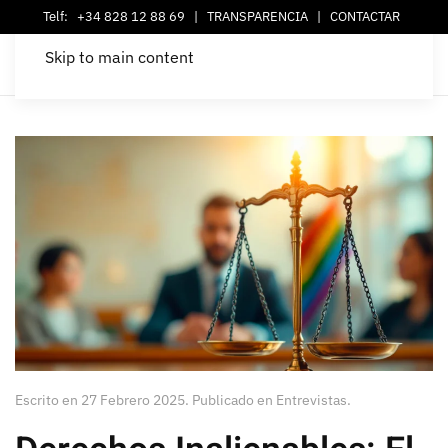
Telf:
+34 828 12 88 69
|
TRANSPARENCIA
|
CONTACTAR
Skip to main content
Escrito en
27 Febrero 2025
. Publicado en
Entrevistas
.