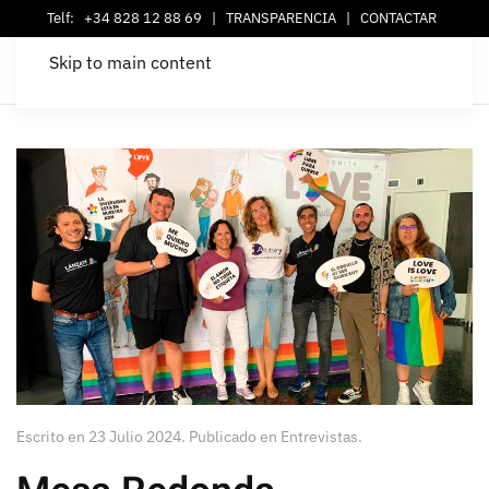
Telf:
+34 828 12 88 69
|
TRANSPARENCIA
|
CONTACTAR
Skip to main content
Escrito en
23 Julio 2024
. Publicado en
Entrevistas
.