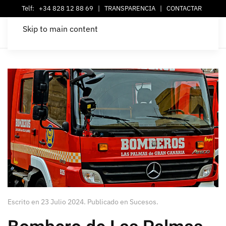
Telf:
+34 828 12 88 69
|
TRANSPARENCIA
|
CONTACTAR
Skip to main content
Escrito en
23 Julio 2024
. Publicado en
Sucesos
.