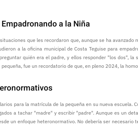
n: Empadronando a la Niña
 situaciones que les recordaron que, aunque se ha avanzado m
udieron a la oficina municipal de Costa Teguise para empadro
eguntar quién era el padre, y ellos responder "los dos", la s
equeña, fue un recordatorio de que, en pleno 2024, la homop
eteronormativos
mularios para la matrícula de la pequeña en su nueva escuela. 
gados a tachar "madre" y escribir "padre". Aunque es un detal
esde un enfoque heteronormativo. No debería ser necesario te