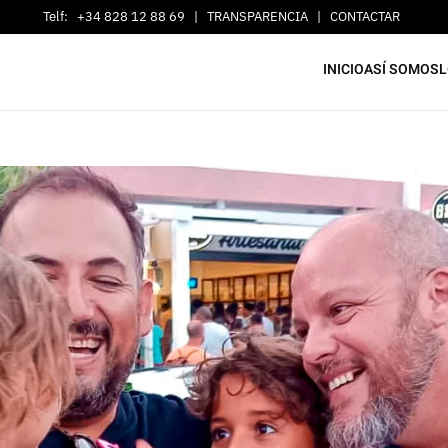
Telf:
+34 828 12 88 69
|
TRANSPARENCIA
|
CONTACTAR
INICIO
ASÍ SOMOS
L