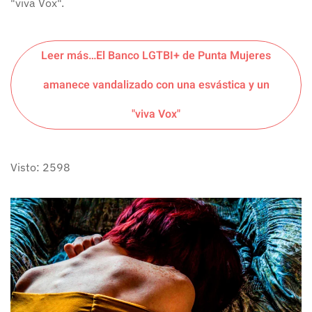
"viva Vox".
Leer más…El Banco LGTBI+ de Punta Mujeres
amanece vandalizado con una esvástica y un
"viva Vox"
Visto: 2598