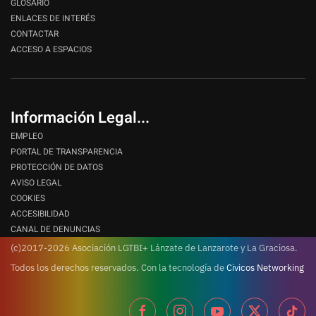
GLOSARIO
ENLACES DE INTERÉS
CONTACTAR
ACCESO A ESPACIOS
Información Legal...
EMPLEO
PORTAL DE TRANSPARENCIA
PROTECCIÓN DE DATOS
AVISO LEGAL
COOKIES
ACCESIBILIDAD
CANAL DE DENUNCIAS
(c)2017-2026 Asociación LGTBI+ Lánzate de Lanzarote y La Graciosa.
Todos los derechos reservados.
Con la tecnología de
Civicos Networking