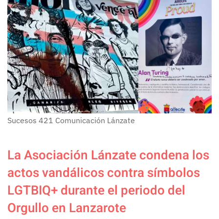
Sucesos
421
Comunicación Lánzate
La Asociación Lánzate condena los
actos vandálicos contra símbolos
LGTBIQ+ durante el periodo del
Orgullo en Lanzarote