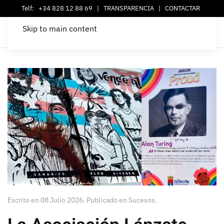
Telf:
+34 828 12 88 69
|
TRANSPARENCIA
|
CONTACTAR
Skip to main content
Escrito en
08 Julio 2026
. Publicado en
Sucesos
.